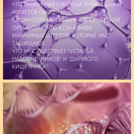
ЧТО ИММУННАЯ СИСТЕМА УНИКАЛЬНА И
ЯВЛЯЕТСЯ САМОЙ
СЛОЖНООРГАНИЗОВАННОЙ СИСТЕМОЙ
ОРГАНИЗМА, ЧТО ЕСТЬ 4 ВИДА
ИММУННЫХ ОТВЕТОВ, КОТОРЫЕ НАС
ЗАЩИЩАЮТ;
ЧТО НЕ СУЩЕСТВУЕТ "УСТАЛЫХ
НАДПОЧЕЧНИКОВ" И "ДЫРЯВОГО
КИШЕЧНИКА"!