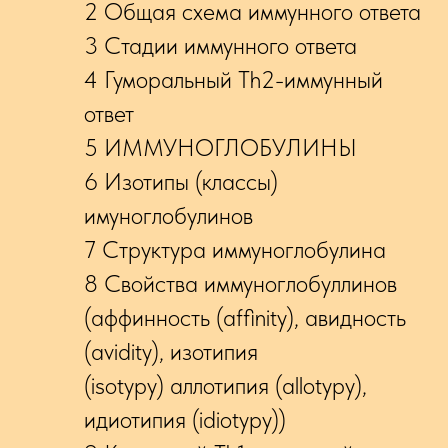
2 Общая схема иммунного ответа
3 Стадии иммунного ответа
4 Гуморальный Th2-иммунный
ответ
5 ИММУНОГЛОБУЛИНЫ
6 Изотипы (классы)
имуноглобулинов
7 Структура иммуноглобулина
8 Свойства иммуноглобуллинов
(аффинность (аffinity), авидность
(аvidity), изотипия
(isotypy) аллотипия (аllotypy),
идиотипия (idiotypy))